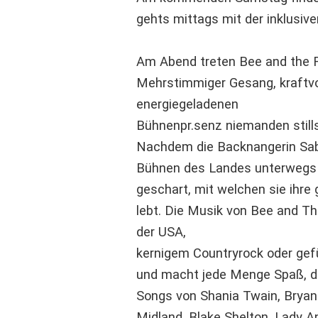
gehts mittags mit der inklusi
Am Abend treten Bee and the R
Mehrstimmiger Gesang, kraftvoll
energiegeladenen
Bühnenpr.senz niemanden still
Nachdem die Backnangerin Sabi
Bühnen des Landes unterwegs 
geschart, mit welchen sie ihr
lebt. Die Musik von Bee and T
der USA,
kernigem Countryrock oder gefüh
und macht jede Menge Spaß, der
Songs von Shania Twain, Bryan 
Midland, Blake Shelton, Lady A