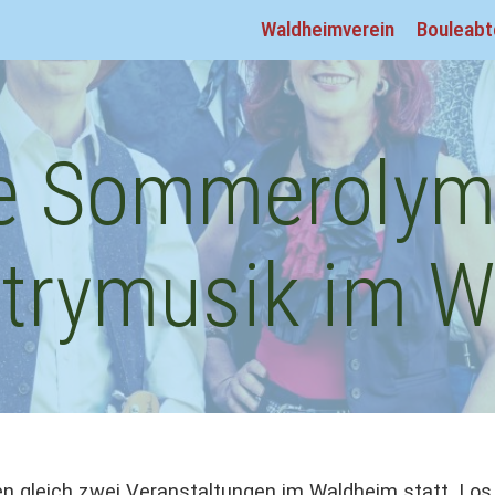
Waldheimverein
Bouleabt
ve Sommerolym
trymusik im 
gleich zwei Veranstaltungen im Waldheim statt. Los