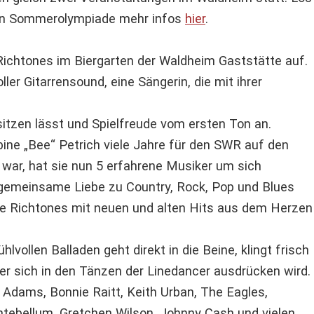
ven Sommerolympiade mehr infos
hier
.
ichtones im Biergarten der Waldheim Gaststätte auf.
er Gitarrensound, eine Sängerin, die mit ihrer
sitzen lässt und Spielfreude vom ersten Ton an.
ne „Bee“ Petrich viele Jahre für den SWR auf den
war, hat sie nun 5 erfahrene Musiker um sich
e gemeinsame Liebe zu Country, Rock, Pop und Blues
he Richtones mit neuen und alten Hits aus dem Herzen
lvollen Balladen geht direkt in die Beine, klingt frisch
 sich in den Tänzen der Linedancer ausdrücken wird.
Adams, Bonnie Raitt, Keith Urban, The Eagles,
ntebellum, Gretchen Wilson, Johnny Cash und vielen