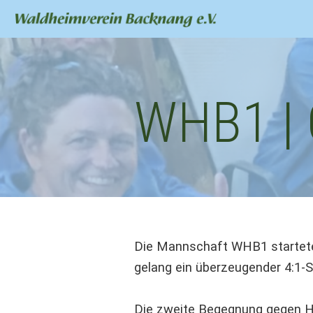
WHB1 | O
Die Mannschaft WHB1 startete s
gelang ein überzeugender 4:1-S
Die zweite Begegnung gegen He