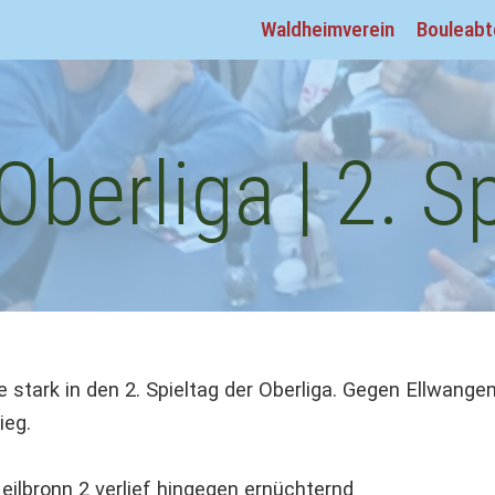
Waldheimverein
Bouleabt
berliga | 2. S
tark in den 2. Spieltag der Oberliga. Gegen Ellwange
ieg.
ilbronn 2 verlief hingegen ernüchternd