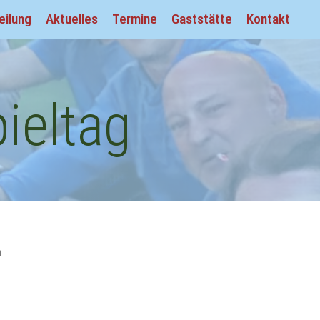
eilung
Aktuelles
Termine
Gaststätte
Kontakt
pieltag
n